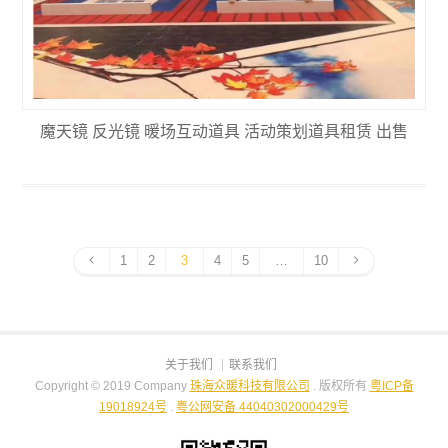
魔天镜 反光镜 暖场互动道具 活动策划道具租赁 出售
1
2
3
4
5
…
10
关于我们
联系我们
Copyright © 2019 Company
珠海众暖科技有限公司
. 版权所有
粤ICP备
19018924号
.
粤公网安备 44040302000429号