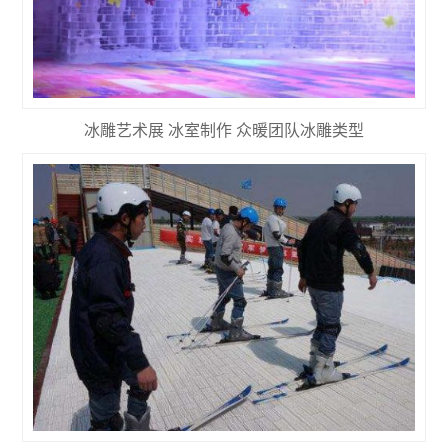
冰雕艺术展 冰室制作 众暖团队冰雕类型