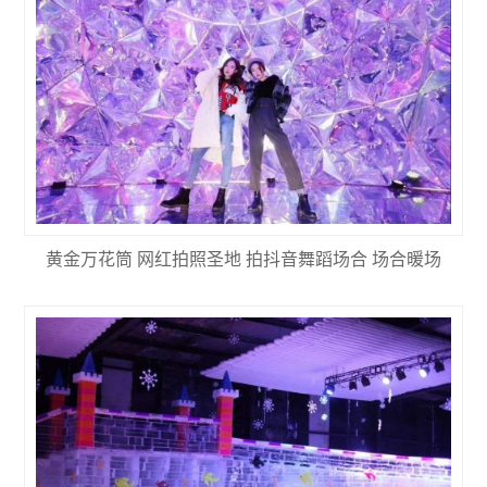
黄金万花筒 网红拍照圣地 拍抖音舞蹈场合 场合暖场