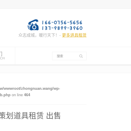
众志成城，暖行天下！-
更多道具租赁
们
UCH
w/wwwroot/zhongnuan.wang/wp-
mb.php
on line
464
动策划道具租赁 出售