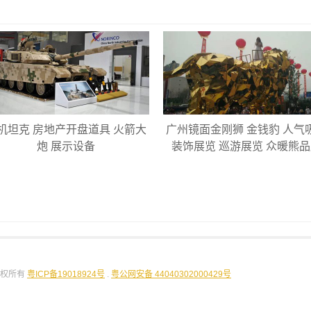
机坦克 房地产开盘道具 火箭大
广州镜面金刚狮 金钱豹 人气
炮 展示设备
装饰展览 巡游展览 众暖熊
版权所有
粤ICP备19018924号
.
粤公网安备 44040302000429号