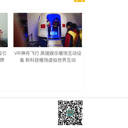
吸引
VR神舟飞行 高端娱乐暖场互动设
珠海户外室内亮光
品牌
备 新科技暖场虚拟世界互动
森林灯 亮光水母 呼
空 互动网红拍摄