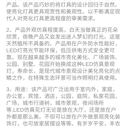
产品。该产品巧妙的将灯具的设计回归于自然。
使亮化灯具更具观赏性和美观性。以不断满足现
代人对亮化灯具更高程度的审美需求。
2、产品外观仿真程度高，白天当做真正的花朵
欣赏，夜晚产品又会发出迷人梦幻的灯光。这是
天然植所不具备的。产品用在户外防水性能好，
LED灯亮光节能环保，低压供电方式安全更可
靠。现在越来越多的城市亮化美化、广场装饰、
公园、别墅、花园开始换成这种LED仿真景观
灯，寿命长，是现代城市景观设计美化亮化的点
睛之作，在特殊生态环景可当作照明灯具使用。
3、用途：该产品可广泛运用于室内外，家庭，
办公室，宾馆，洒店，公园，庭院，私家花园，
广场，城市行道树，城市景观，夜间场所
等,LED仿真花灯无论是放在大厅，还是放在户
外都是那么美。不但可以放在户外做景观亮化装
饰灯，也可放家居摆设等等。有岁岁平安，丰衣