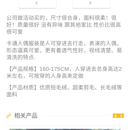
热门暖场人偶猪套装
类别:
其它设备道具
,
暖场活动道具
公司做活动买的，尺寸很合身，面料很柔！很
好！质量很好 没有异味 跟其他家比 性价比很高
很可爱
卡通人偶服装是人可穿进去行走、表演的人偶，
形态逼真可爱。更有着透气性好，视线清楚、易
清洗的特点.
【产品规格】160-175CM，人穿进去总身高达2
米左右，可按穿的人身高来定做
【产品材质】优质短毛绒、超柔剪毛、长毛绒等
面料