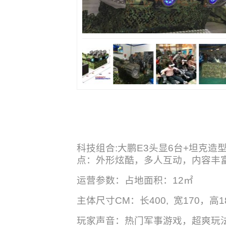
科技组合:大鹏E3头显6台+坦克造
点：外形炫酷，多人互动，内容丰
运营参数：占地面积：12㎡
主体尺寸CM：长400, 宽170，高18
玩家声音：热门军事游戏，超爽玩法