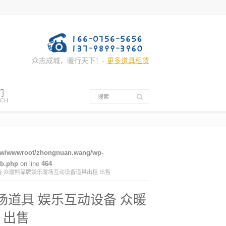
众志成城，暖行天下！-
更多道具租赁
们
UCH
w/wwwroot/zhongnuan.wang/wp-
mb.php
on line
464
备 众暖熊品牌娱乐暖场互动设备道具出租 出售
场道具 娱乐互动设备 众暖
 出售