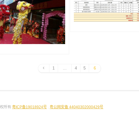
1
…
4
5
6
版权所有
粤ICP备19018924号
.
粤公网安备 44040302000429号