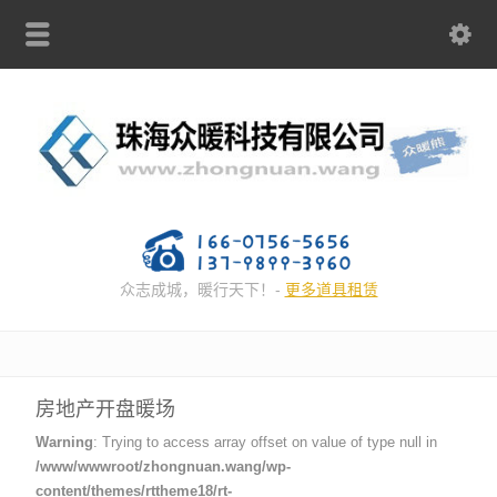
众志成城，暖行天下！-
更多道具租赁
房地产开盘暖场
Warning
: Trying to access array offset on value of type null in
/www/wwwroot/zhongnuan.wang/wp-
content/themes/rttheme18/rt-