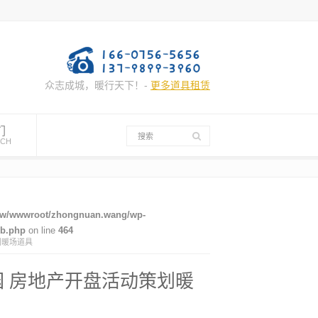
众志成城，暖行天下！-
更多道具租赁
们
UCH
w/wwwroot/zhongnuan.wang/wp-
mb.php
on line
464
划暖场道具
园 房地产开盘活动策划暖