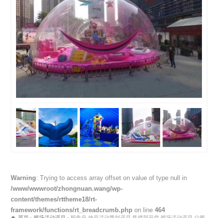
Warning
: Trying to access array offset on value of type null in
/www/wwwroot/zhongnuan.wang/wp-
content/themes/rttheme18/rt-
framework/functions/rt_breadcrumb.php
on line
464