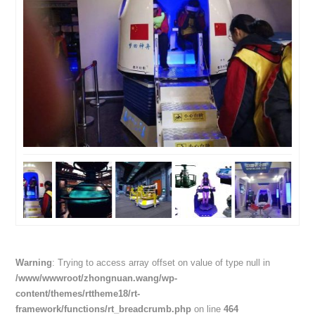
Warning
: Trying to access array offset on value of type null in
/www/wwwroot/zhongnuan.wang/wp-
content/themes/rttheme18/rt-
framework/functions/rt_breadcrumb.php
on line
464