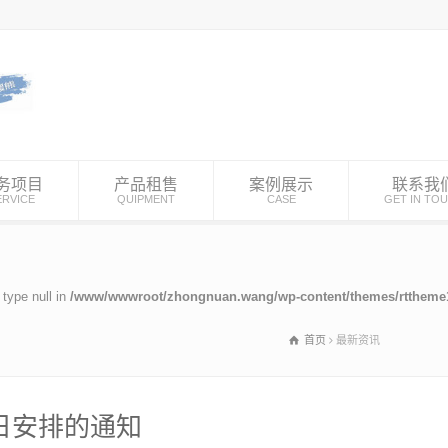
务项目
产品租售
案例展示
联系我
ERVICE
QUIPMENT
CASE
GET IN TO
 type null in
/www/wwwroot/zhongnuan.wang/wp-content/themes/rttheme18
首页
最新资讯
假日安排的通知