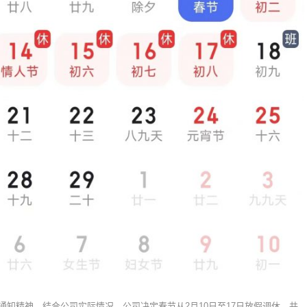
假通知精神，结合公司实际情况，公司决定春节从2月10日至17日放假调休，共