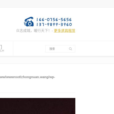
众志成城，暖行天下！-
更多道具租赁
们
UCH
www/wwwroot/zhongnuan.wang/wp-