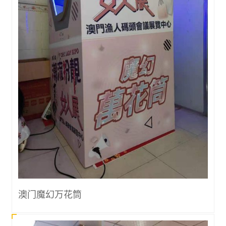
澳门魔幻万花筒