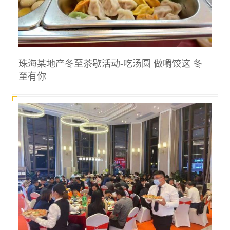
珠海某地产冬至茶歇活动-吃汤圆 做嚼饺这 冬
至有你