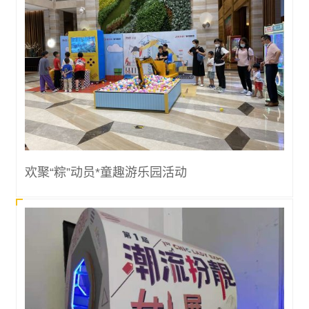
欢聚“粽”动员*童趣游乐园活动