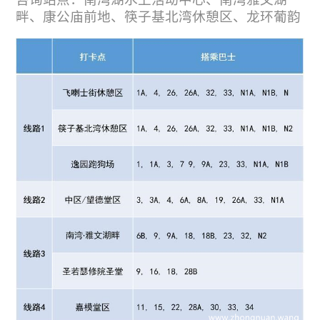
畔、康公庙前地、筷子基北湾休憩区、龙环葡韵