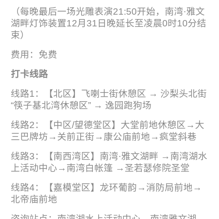
（每晚最后一场光雕表演21:50开始，南湾·雅文
湖畔灯饰装置12月31日晚延长至凌晨0时10分结
束）
费用：免费
打卡线路
线路1：【北区】飞喇士街休憩区 → 沙梨头北街
“筷子基北湾休憩区” → 逸园跑狗场
线路2：【中区/望德堂区】大堂前地休憩区→大
三巴牌坊→关前正街→康公庙前地→疯堂斜巷
线路3：【南西湾区】南湾·雅文湖畔 →南湾湖水
上活动中心→南湾白帐篷 →圣若瑟修院圣堂
线路4：【嘉模堂区】龙环葡韵→消防局前地→
北帝庙前地
咨询站点：南湾湖水上活动中心、南湾雅文湖