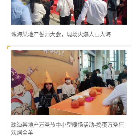
珠海某地产誓师大会，现场火爆人山人海
珠海某地产万圣节中小型暖场活动-捣蛋万圣狂
欢烤全羊