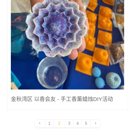
金秋湾区 以香会友 - 手工香薰蜡烛DIY活动
1
2
3
4
5