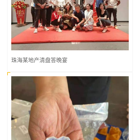
珠海某地产清盘答晚宴