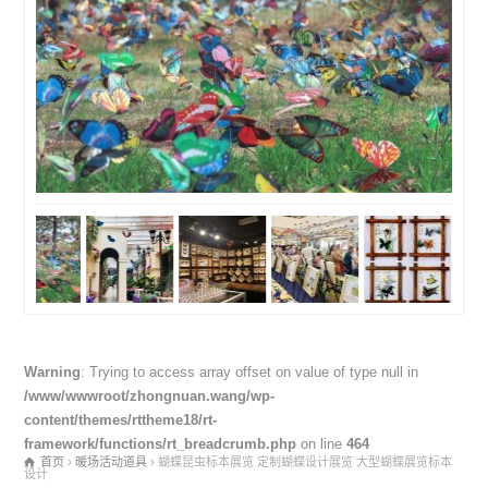
Warning
: Trying to access array offset on value of type null in
/www/wwwroot/zhongnuan.wang/wp-
content/themes/rttheme18/rt-
framework/functions/rt_breadcrumb.php
on line
464
首页
暖场活动道具
蝴蝶昆虫标本展览 定制蝴蝶设计展览 大型蝴蝶展览标本
设计