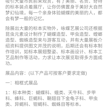
吸引大量市民前来观赏，有了美丽、名贵、奇特
的标本装点着展厅，让你仿佛置身于美好大自然
梦幻仙境，每一个亲身体验蝴蝶的美丽的人，都
会有梦一般的记忆。
除展出大量的标本实物外，咏蝶艺展公司还根据
昆虫元素设计制作了蝴蝶造型、甲虫造型、螳螂
造型、蜘蛛造型来与游客互动，并有大量展板介
绍资料提供图文并茂的说明，后期还会有标本制
作培训，如标本展翅整姿、标本画设计、标本工
艺品制作等活动，力求让本次展览取得多方面成
功。
展品内容：(以下产品可按客户要求定做)
一：相框式展品
1：标本种类：蝴蝶科、蛾类、天牛科、步甲
科、蜂科、巨蝎科、鞘翅目下金龟子科、甲虫
类、异蝎科、钳蝎科、蜘蛛目等标本。