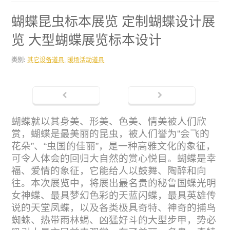
蝴蝶昆虫标本展览 定制蝴蝶设计展
览 大型蝴蝶展览标本设计
类别:
其它设备道具
,
暖场活动道具
蝴蝶就以其身美、形美、色美、情美被人们欣
赏，蝴蝶是最美丽的昆虫，被人们誉为“会飞的
花朵”、“虫国的佳丽”，是一种高雅文化的象征，
可令人体会的回归大自然的赏心悦目。蝴蝶是幸
福、爱情的象征，它能给人以鼓舞、陶醉和向
往。本次展览中，将展出最名贵的秘鲁国蝶光明
女神蝶、最具梦幻色彩的天蓝闪蝶，最具英雄传
说的天堂凤蝶，以及各类极具奇特、神奇的捕鸟
蜘蛛、热带雨林蝎、凶猛好斗的大型步甲，势必